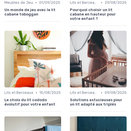
•
•
Meubles de Jeu
01/09/2025
Lits et Berceaux
29/08/2025
Un monde de jeu avec le lit
Pourquoi choisir un lit
cabane toboggan
cabane en hauteur pour
votre enfant ?
•
•
Lits et Berceaux
15/08/2025
Lits et Berceaux
09/08/2025
Le choix du lit cododo
Solutions astucieuses pour
évolutif pour votre enfant
un lit adapté aux triplés