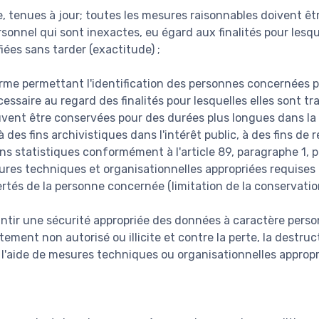
e, tenues à jour; toutes les mesures raisonnables doivent êtr
onnel qui sont inexactes, eu égard aux finalités pour lesque
fiées sans tarder (exactitude) ;
rme permettant l'identification des personnes concernées
essaire au regard des finalités pour lesquelles elles sont tr
vent être conservées pour des durées plus longues dans la 
 des fins archivistiques dans l'intérêt public, à des fins de 
ins statistiques conformément à l'article 89, paragraphe 1, 
res techniques et organisationnelles appropriées requises 
bertés de la personne concernée (limitation de la conservation
antir une sécurité appropriée des données à caractère person
itement non autorisé ou illicite et contre la perte, la destru
à l'aide de mesures techniques ou organisationnelles appropr