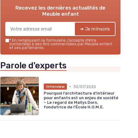
Recevez les dernières actualités de
Meuble enfant
➔ Je m'inscris
*
En remplissant ce formulaire, j’accepte d’être
contacté(e) à des fins commerciales par Meuble enfant
et ses partenaires.
Parole d'experts
•
30/07/2025
Interview
Pourquoi l’architecture d’intérieur
pour enfants est un enjeu de société
– Le regard de Maïlys Dorn,
fondatrice de l’École H.O.M.E.