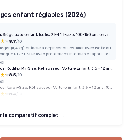
ièges enfant réglables (2026)
Bogota, Siège auto enfant, Isofix, 2 EN 1, I-size, 100-150 cm, environ 4-12 ans, Rehausseur siège auto enfant, avec Protection Latérale, Appui-tête Réglable, Fixation Isofix ou ceinture
★★★
★★★
8.7
/10
Très léger (4,4 kg) et facile à déplacer ou installer avec Isofix ou ceinture
Homologué R129 i-Size avec protections latérales et appui-tête réglable sur 9 positions
OSI
Maxi-Cosi RodiFix M i-Size, Rehausseur Voiture Enfant, 3,5 - 12 ans, 100 - 150 cm, Siège Auto ISOFIX, Protection G-CELL contre chocs latéraux, Hauteur Réglable, Bouclage Rapide & Facile, Basic Black Basic Black RodiFix M i-Size
★★★
★★★
8.5
/10
OSI
Maxi-Cosi Kore i-Size, Réhausseur Voiture Enfant, 3,5 - 12 ans, 100 - 150 cm, Siège auto ISOFIX, Hauteur/largeur réglables, Système de protection latérale Plus, Bouclage rapide, Authentic Graphite
★★★
★★★
8.4
/10
r le comparatif complet →