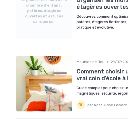
Organiser les murs
chambre d'enfant :
étagères ouvertes
patères, étagères
ouvertes et astuces
Découvrez comment optimiser
sans percer
patères, étagères flottantes,
pratique et évolutive.
•
Meubles de Jeu
29/07/20
Comment choisir u
vrai coin d’école à
Guide complet pour choisir un
magnétiques, sécurité, ergono
par Rosa-Rose Leclerc