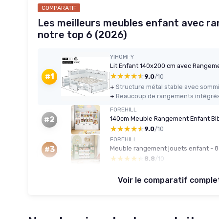
COMPARATIF
Les meilleurs meubles enfant avec ra
notre top 6 (2026)
YIHOMFY
★★★★★
★★★★★
#1
9.0
/10
+
Structure métal stable avec sommie
+
FOREHILL
#2
★★★★★
★★★★★
9.0
/10
FOREHILL
Meuble rangement jouets enfant - 8 
#3
★★★★★
★★★★★
8.8
/10
Voir le comparatif compl