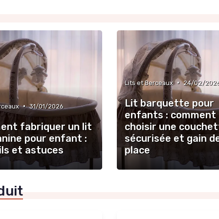
•
Lits et Berceaux
24/02/202
Lit barquette pour
•
erceaux
31/01/2026
enfants : comment
nt fabriquer un lit
choisir une couchet
nine pour enfant :
sécurisée et gain d
ls et astuces
place
duit