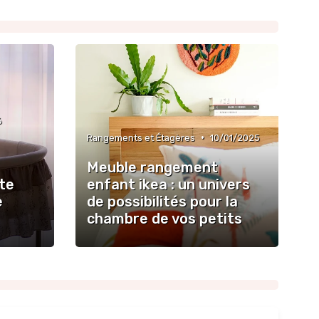
6
•
Rangements et Étagères
10/01/2025
Meuble rangement
te
enfant ikea : un univers
e
de possibilités pour la
chambre de vos petits