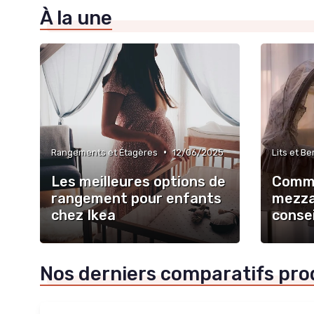
À la une
•
Rangements et Étagères
12/06/2025
Lits et B
Les meilleures options de
Comme
rangement pour enfants
mezza
chez Ikea
consei
Nos derniers comparatifs pro