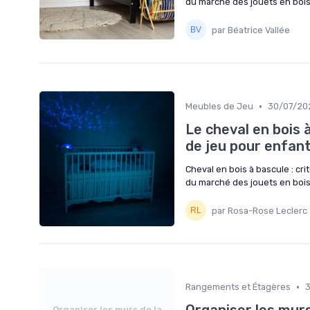
du marché des jouets en bois
par Béatrice Vallée
•
Meubles de Jeu
30/07/20
Le cheval en bois 
de jeu pour enfan
Cheval en bois à bascule : crit
du marché des jouets en bois
par Rosa-Rose Leclerc
•
Rangements et Étagères
Organiser les murs de la