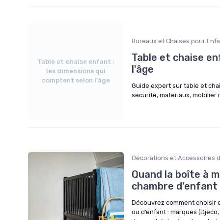
Bureaux et Chaises pour Enf
Table et chaise en
Table et chaise enfant :
l'âge
les dimensions qui
comptent selon l'âge
Guide expert sur table et cha
sécurité, matériaux, mobilie
Décorations et Accessoires
Quand la boîte à m
chambre d’enfant
Découvrez comment choisir e
ou d’enfant : marques (Djeco, 