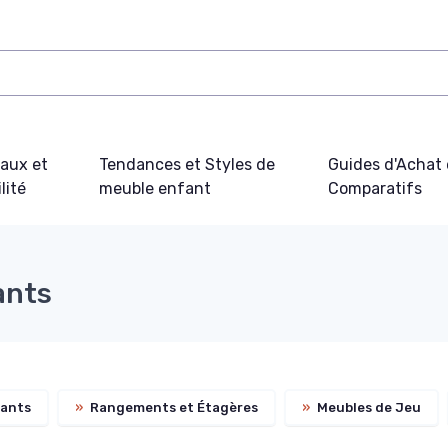
iaux et
Tendances et Styles de
Guides d'Achat 
lité
meuble enfant
Comparatifs
ants
fants
»
Rangements et Étagères
»
Meubles de Jeu