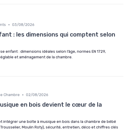
•
ants
03/08/2026
fant : les dimensions qui comptent selon
ise enfant : dimensions idéales selon l’âge, normes EN 1729,
r réglable et aménagement de la chambre.
•
 de Chambre
02/08/2026
usique en bois devient le cœur de la
t intégrer une boîte à musique en bois dans la chambre de bébé
Trousselier, Moulin Roty), sécurité, entretien, déco et chiffres clés