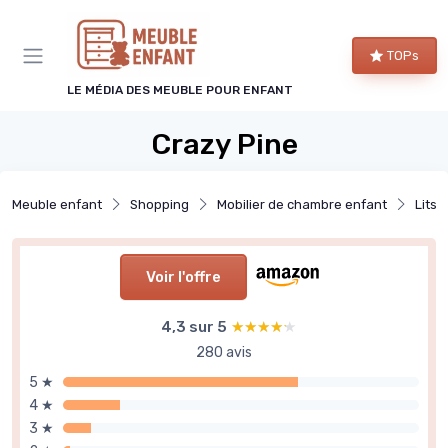
Panneau de gestion des cookies
TOPs
LE MÉDIA DES MEUBLE POUR ENFANT
Crazy Pine
Meuble enfant
Shopping
Mobilier de chambre enfant
Lits 
Voir l'offre
4,3 sur 5
★★★★★
★★★★★
280 avis
5 ★
4 ★
3 ★