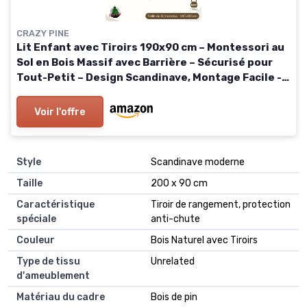
CRAZY PINE
Lit Enfant avec Tiroirs 190x90 cm – Montessori au
Sol en Bois Massif avec Barrière – Sécurisé pour
Tout-Petit – Design Scandinave, Montage Facile -
Crazy Basic 190 x 90 cm Bois Naturel avec Tiroirs
Voir l'offre
Style
Scandinave moderne
Taille
200 x 90 cm
Caractéristique
Tiroir de rangement, protection
spéciale
anti-chute
Couleur
Bois Naturel avec Tiroirs
Type de tissu
Unrelated
d'ameublement
Matériau du cadre
Bois de pin