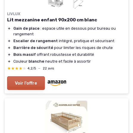
LIVLUX
Lit mezzanine enfant 90x200 cm blanc
＋
Gain de place
: espace utile en dessous pour bureau ou
rangement
＋
Escalier de rangement
intégré, pratique et sécurisant
＋
Barrière de sécurité
pour limiter les risques de chute
＋
Bois massif
offrant robustesse et durabilité
＋
Couleur
blanche
neutre et facile à assortir
★★★★★
★★★★★
4,2/5
—
22 avis
Voir l'offre