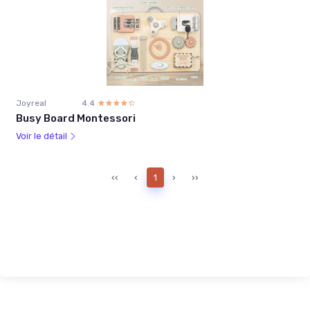
Joyreal
4.4
☆☆☆☆☆
★★★★★
Busy Board Montessori
Voir le détail
‹‹
‹
1
›
››