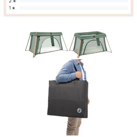
2 ★
1 ★