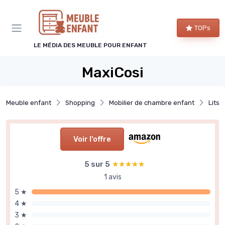
Panneau de gestion des cookies
TOPs
LE MÉDIA DES MEUBLE POUR ENFANT
MaxiCosi
Meuble enfant
Shopping
Mobilier de chambre enfant
Lits 
Voir l'offre
5 sur 5
★★★★★
★★★★★
1 avis
5 ★
4 ★
3 ★