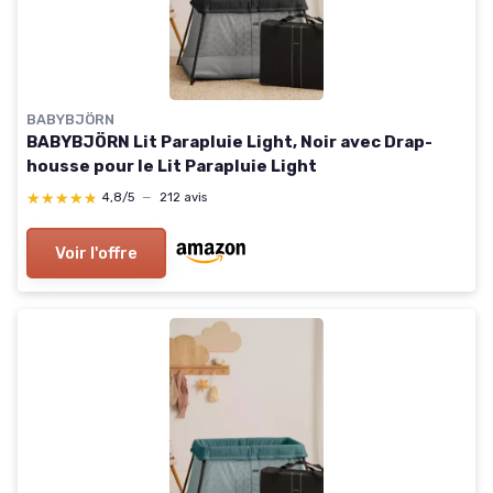
BABYBJÖRN
BABYBJÖRN Lit Parapluie Light, Noir avec Drap-
housse pour le Lit Parapluie Light
★★★★★
★★★★★
4,8/5
—
212 avis
Voir l'offre