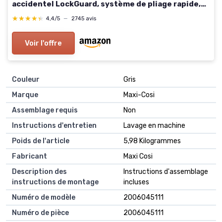
accidentel LockGuard, système de pliage rapide,
sac de transport (GREY) Gris Concrete STEFI
★★★★★
★★★★★
4,4/5
—
2745 avis
Voir l'offre
Couleur
Gris
Marque
Maxi-Cosi
Assemblage requis
Non
Instructions d'entretien
Lavage en machine
Poids de l'article
5,98 Kilogrammes
Fabricant
Maxi Cosi
Description des
Instructions d'assemblage
instructions de montage
incluses
Numéro de modèle
2006045111
Numéro de pièce
2006045111