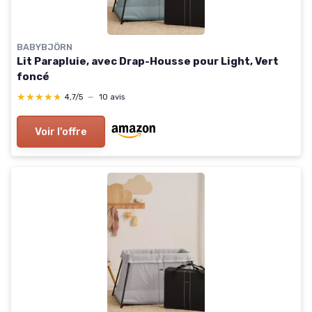
BABYBJÖRN
Lit Parapluie, avec Drap-Housse pour Light, Vert
foncé
★★★★★
★★★★★
4,7/5
—
10 avis
Voir l'offre