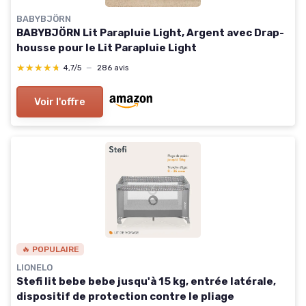
BABYBJÖRN
BABYBJÖRN Lit Parapluie Light, Argent avec Drap-
housse pour le Lit Parapluie Light
★★★★★
★★★★★
4,7/5
—
286 avis
Voir l'offre
🔥 POPULAIRE
LIONELO
Stefi lit bebe bebe jusqu'à 15 kg, entrée latérale,
dispositif de protection contre le pliage