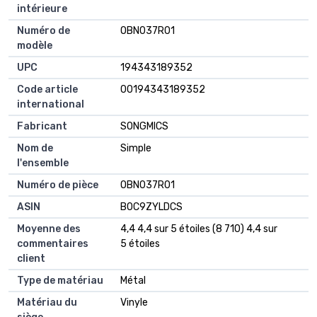
intérieure
Numéro de
OBN037R01
modèle
UPC
194343189352
Code article
00194343189352
international
Fabricant
SONGMICS
Nom de
Simple
l'ensemble
Numéro de pièce
OBN037R01
ASIN
B0C9ZYLDCS
Moyenne des
4,4 4,4 sur 5 étoiles (8 710) 4,4 sur
commentaires
5 étoiles
client
Type de matériau
Métal
Matériau du
Vinyle