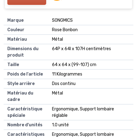
Marque
SONGMICS
Couleur
Rose Bonbon
Matériau
Métal
Dimensions du
64P x 64l x 107H centimètres
produit
Taille
64 x 64 x (99-107) cm
Poids de l'article
11 Kilogrammes
Style arrière
Dos continu
Matériau du
Métal
cadre
Caractéristique
Ergonomique, Support lombaire
spéciale
réglable
Nombre d'unités
1.0 unité
Caractéristiques
Ergonomique, Support lombaire