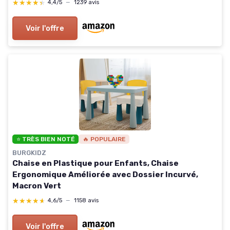
★★★★★
★★★★★
4,4/5
—
1239 avis
Voir l'offre
⭐ TRÈS BIEN NOTÉ
🔥 POPULAIRE
BURGKIDZ
Chaise en Plastique pour Enfants, Chaise
Ergonomique Améliorée avec Dossier Incurvé,
Macron Vert
★★★★★
★★★★★
4,6/5
—
1158 avis
Voir l'offre