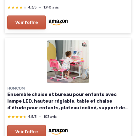
Mesh respirant – Pivotant à 360° - Bleu – Bonnie
★★★★★
★★★★★
4,3/5
—
1340 avis
Voir l'offre
HOMCOM
Ensemble chaise et bureau pour enfants avec
lampe LED, hauteur réglable, table et chaise
d'étude pour enfants, plateau incliné, support de
lecture, boîte à stylos, tiroir et porte-gobelet,
★★★★★
★★★★★
4,5/5
—
103 avis
rose
Voir l'offre