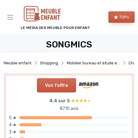
Panneau de gestion des cookies
TOPs
LE MÉDIA DES MEUBLE POUR ENFANT
SONGMICS
Meuble enfant
Shopping
Mobilier bureau et étude enfant
Chai
Voir l'offre
4,4 sur 5
★★★★★
★★★★★
8710 avis
5 ★
4 ★
3 ★