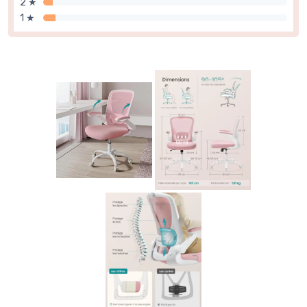
2 ★
1 ★