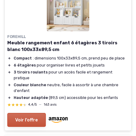
FOREHILL
Meuble rangement enfant 6 étagères 3 tiroirs
blanc 100x33x89,5 cm
＋
Compact
: dimensions 100x33x89,5 cm, prend peu de place
＋
6 étagères
pour organiser livres et petits jouets
＋
3 tiroirs roulants
pour un accès facile et rangement
pratique
＋
Couleur blanche
neutre, facile à assortir à une chambre
d'enfant
＋
Hauteur adaptée
(89,5 cm) accessible pour les enfants
★★★★★
★★★★★
4,4/5
—
163 avis
Voir l'offre