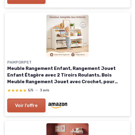
PAMPORPET
Meuble Rangement Enfant, Rangement Jouet
Enfant Étagère avec 2 Tiroirs Roulants, Bois
Meuble Rangement Jouet avec Crochet, pour
Chambre Enfant/Salle de Jeu -Blanc 91x30 x60 cm
★★★★★
★★★★★
5/5
—
3 avis
Voir l'offre