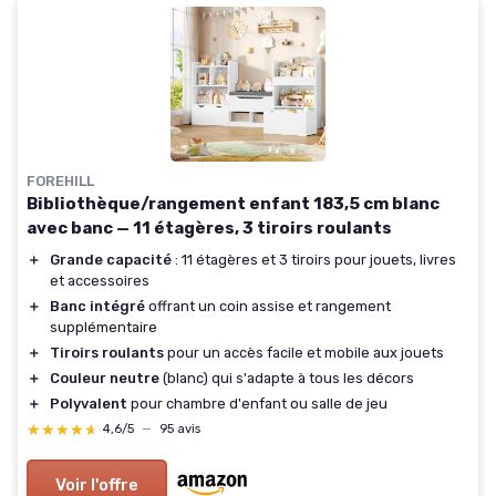
FOREHILL
Bibliothèque/rangement enfant 183,5 cm blanc
avec banc — 11 étagères, 3 tiroirs roulants
＋
Grande capacité
: 11 étagères et 3 tiroirs pour jouets, livres
et accessoires
＋
Banc intégré
offrant un coin assise et rangement
supplémentaire
＋
Tiroirs roulants
pour un accès facile et mobile aux jouets
＋
Couleur neutre
(blanc) qui s'adapte à tous les décors
＋
Polyvalent
pour chambre d'enfant ou salle de jeu
★★★★★
★★★★★
4,6/5
—
95 avis
Voir l'offre