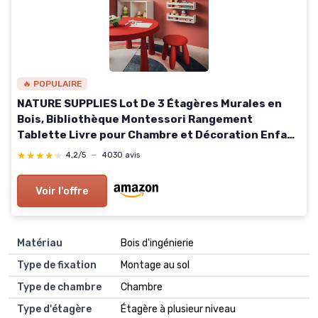
🔥 POPULAIRE
NATURE SUPPLIES Lot De 3 Étagères Murales en
Bois, Bibliothèque Montessori Rangement
Tablette Livre pour Chambre et Décoration Enfant
- 41 cm, Blanc Paquet de 3-41 cm Blanc
★★★★★
★★★★★
4,2/5
—
4030 avis
Voir l'offre
Matériau
Bois d'ingénierie
Type de fixation
Montage au sol
Type de chambre
Chambre
Type d'étagère
Étagère à plusieur niveau