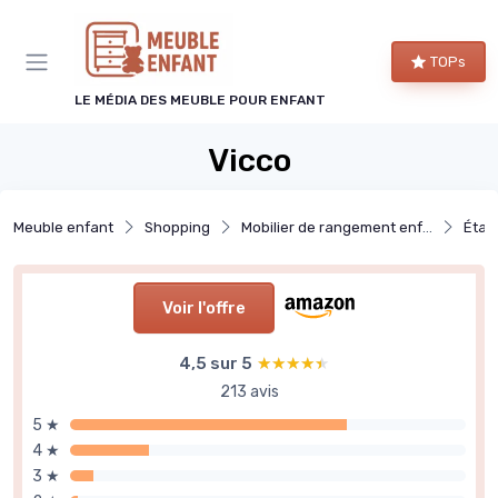
Panneau de gestion des cookies
TOPs
LE MÉDIA DES MEUBLE POUR ENFANT
Vicco
Meuble enfant
Shopping
Mobilier de rangement enfant
Étag
Voir l'offre
4,5 sur 5
★★★★★
★★★★★
213 avis
5 ★
4 ★
3 ★