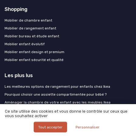
Shopping
Mobilier de chambre enfant
Mobilier de rangement enfant
Mobilier bureau et étude enfant
Mobilier enfant évolutif
Mobilier enfant design et premium
Mobilier enfant sécurité et qualité
Les plus lus
Les meilleures options de rangement pour enfants chez Ikea
Pourquoi choisir une assiette compartimentée pour bébé ?
Aménager la chambre de votre enfant avec les meubles Ikea
Comment bien choisir les gants de toilette pour bébé : conseils et
Ce site utilise des cookies et vous donne le contrôle sur ceux que
astuces
vous souhaitez activer
Comment fabriquer un lit mezzanine pour enfant : conseils et astuces
Tout accepter
Personnaliser