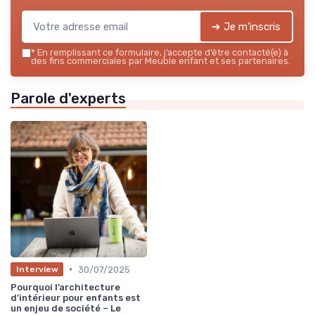
➔ Je m'inscris
*
En remplissant ce formulaire, j’accepte d’être contacté(e) à
des fins commerciales par Meuble enfant et ses partenaires.
Parole d'experts
•
30/07/2025
Interview
Pourquoi l’architecture
d’intérieur pour enfants est
un enjeu de société – Le