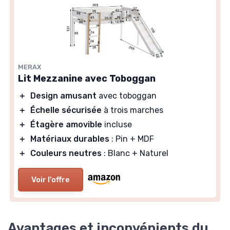
MERAX
Lit Mezzanine avec Toboggan
＋
Design amusant
avec toboggan
＋
Échelle sécurisée
à trois marches
＋
Étagère amovible
incluse
＋
Matériaux durables
: Pin + MDF
＋
Couleurs neutres
: Blanc + Naturel
Voir l'offre
Avantages et inconvénients du