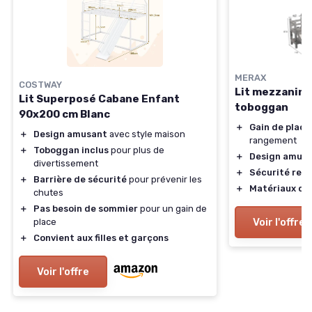
MERAX
COSTWAY
Lit mezzanine
Lit Superposé Cabane Enfant
toboggan
90x200 cm Blanc
＋
Gain de place
＋
Design amusant
avec style maison
rangement
＋
Toboggan inclus
pour plus de
＋
Design amus
divertissement
＋
Sécurité ren
＋
Barrière de sécurité
pour prévenir les
＋
Matériaux de 
chutes
＋
Pas besoin de sommier
pour un gain de
Voir l'offre
place
＋
Convient aux filles et garçons
Voir l'offre