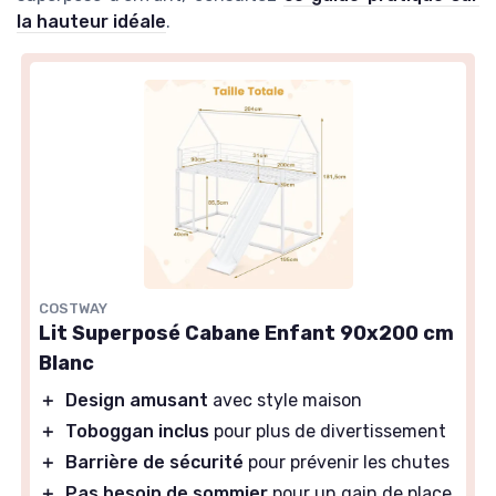
la hauteur idéale
.
COSTWAY
Lit Superposé Cabane Enfant 90x200 cm
Blanc
＋
Design amusant
avec style maison
＋
Toboggan inclus
pour plus de divertissement
＋
Barrière de sécurité
pour prévenir les chutes
＋
Pas besoin de sommier
pour un gain de place