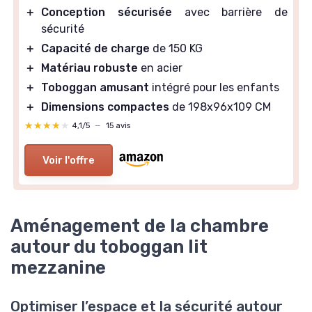
＋
Conception sécurisée
avec barrière de
sécurité
＋
Capacité de charge
de 150 KG
＋
Matériau robuste
en acier
＋
Toboggan amusant
intégré pour les enfants
＋
Dimensions compactes
de 198x96x109 CM
★★★★★
★★★★★
4,1/5
—
15 avis
Voir l'offre
Aménagement de la chambre
autour du toboggan lit
mezzanine
Optimiser l’espace et la sécurité autour