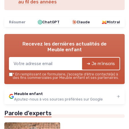
au fil des années
Résumer
ChatGPT
Claude
Mistral
Recevez les dernières actualités de
Meuble enfant
➔ Je m'inscris
*
En remplissant ce formulaire, j’accepte d’être contacté(e) à
des fins commerciales par Meuble enfant et ses partenaires.
Meuble enfant
Ajoutez-nous à vos sources préférées sur Google
Parole d'experts