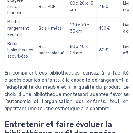
Étagère
60 x 20 x 15
Livra
murale
Bois MDF
45 €
cm
rapid
blanche
Meuble
100 x 70 x
Livra
rangement
Bois + métal
150 €
35 cm
à dom
évolutif
Bébé
Bois
50 x 40 x
Livra
bibliotheques
60 €
contreplaqué
25 cm
offer
sécurisées
En comparant ces bibliotheques, pensez à la facilité
d’accès pour les enfants, à la capacité de rangement, à
l’adaptabilité du meuble et à la qualité du produit. Le
choix d’une bibliotheque montessori adaptée favorise
l’autonomie et l’organisation des enfants, tout en
apportant une touche esthétique à la chambre.
Entretenir et faire évoluer la