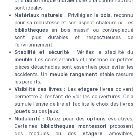
une
bibliotheque murale
fixée à la bonne hauteur
sont idéales.
Matériaux naturels :
Privilégiez le
bois
, reconnu
pour sa robustesse et son aspect chaleureux. Les
bibliotheques
en bois massif ou contreplaqué
sont plus durables et respectueuses de
l’environnement.
Stabilité et sécurité :
Vérifiez la stabilité du
meuble
. Les coins arrondis et l’absence de petites
pièces détachables sont essentiels pour éviter les
accidents. Un
meuble rangement
stable rassure
les parents.
Visibilité des livres :
Les
etagere livres
doivent
permettre à l’enfant de voir les couvertures. Cela
stimule l’envie de lire et facilite le choix des
livres
jouets
ou des
jeux
.
Modularité :
Optez pour des
options
évolutives.
Certaines
bibliotheques montessori
proposent
des modules ou des
etagere
amovibles,