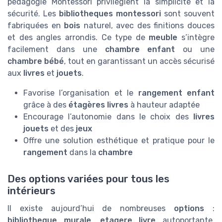
pédagogie Montessori privilégient la simplicité et la
sécurité. Les
bibliotheques montessori
sont souvent
fabriquées en
bois
naturel, avec des finitions douces
et des angles arrondis. Ce type de
meuble
s’intègre
facilement dans une
chambre enfant
ou une
chambre bébé
, tout en garantissant un accès sécurisé
aux
livres
et
jouets
.
Favorise l’organisation et le
rangement enfant
grâce à des
étagères livres
à hauteur adaptée
Encourage l’autonomie dans le choix des
livres
jouets
et des
jeux
Offre une solution esthétique et pratique pour le
rangement
dans la
chambre
Des options variées pour tous les
intérieurs
Il existe aujourd’hui de nombreuses
options
:
bibliotheque murale
,
etagere livre
autoportante,