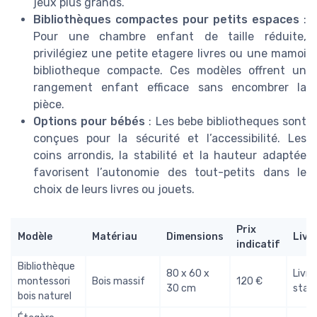
jeux plus grands.
Bibliothèques compactes pour petits espaces
:
Pour une chambre enfant de taille réduite,
privilégiez une petite etagere livres ou une mamoi
bibliotheque compacte. Ces modèles offrent un
rangement enfant efficace sans encombrer la
pièce.
Options pour bébés
: Les bebe bibliotheques sont
conçues pour la sécurité et l’accessibilité. Les
coins arrondis, la stabilité et la hauteur adaptée
favorisent l’autonomie des tout-petits dans le
choix de leurs livres ou jouets.
Prix
Modèle
Matériau
Dimensions
Livr
indicatif
Bibliothèque
80 x 60 x
Livra
montessori
Bois massif
120 €
30 cm
stan
bois naturel