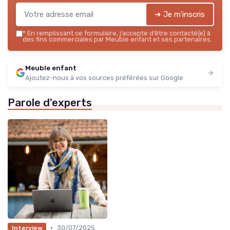
➔ Je m'inscris
*
En remplissant ce formulaire, j’accepte d’être contacté(e) à
des fins commerciales par Meuble enfant et ses partenaires.
Meuble enfant
Ajoutez-nous à vos sources préférées sur Google
Parole d'experts
•
30/07/2025
Interview