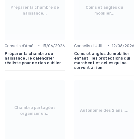
Préparer la chambre de
Coins et angles du
naissance...
mobilier...
•
•
Conseils d'Aménagement de Chambre d'Enfant
13/06/2026
Conseils d'Utilisation Sécurisée
12/06/2026
Préparer la chambre de
Coins et angles du mobilier
naissance : le calendrier
enfant : les protections qui
réaliste pour ne rien oublier
marchent et celles qui ne
servent à rien
Chambre partagée :
Autonomie dès 2 ans :...
organiser un...