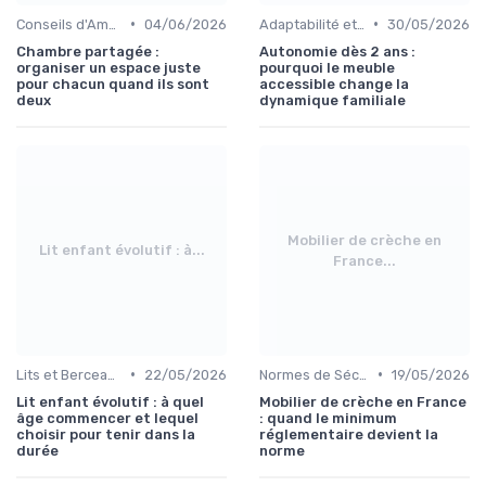
•
•
Conseils d'Aménagement de Chambre d'Enfant
04/06/2026
Adaptabilité et Évolutivité des Meubles
30/05/2026
Chambre partagée :
Autonomie dès 2 ans :
organiser un espace juste
pourquoi le meuble
pour chacun quand ils sont
accessible change la
deux
dynamique familiale
Mobilier de crèche en
Lit enfant évolutif : à...
France...
•
•
Lits et Berceaux
22/05/2026
Normes de Sécurité pour Meubles Enfants
19/05/2026
Lit enfant évolutif : à quel
Mobilier de crèche en France
âge commencer et lequel
: quand le minimum
choisir pour tenir dans la
réglementaire devient la
durée
norme