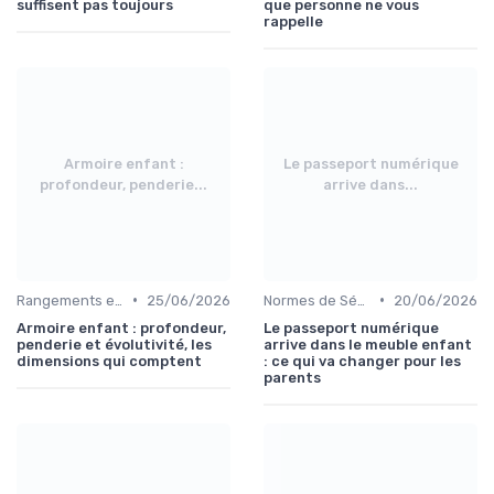
suffisent pas toujours
que personne ne vous
rappelle
Armoire enfant :
Le passeport numérique
profondeur, penderie...
arrive dans...
•
•
Rangements et Étagères
25/06/2026
Normes de Sécurité pour Meubles Enfants
20/06/2026
Armoire enfant : profondeur,
Le passeport numérique
penderie et évolutivité, les
arrive dans le meuble enfant
dimensions qui comptent
: ce qui va changer pour les
parents