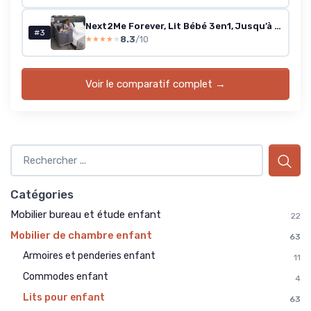
Next2Me Forever, Lit Bébé 3en1, Jusqu’à 4 Ans (22 Kg), Compatible avec Différents Lits, Berceau Bébé 3en1, Hauteur Réglable, Bonne Circulation de l'Air, 4 Roues, Matelas Inclus Gris Clair
#3
8.3
/10
★★★★★
★★★★★
Voir le comparatif complet →
Catégories
Mobilier bureau et étude enfant
22
Mobilier de chambre enfant
63
Armoires et penderies enfant
11
Commodes enfant
4
Lits pour enfant
63