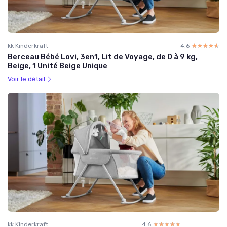
kk Kinderkraft
4.6
☆☆☆☆☆
★★★★★
Berceau Bébé Lovi, 3en1, Lit de Voyage, de 0 à 9 kg,
Beige, 1 Unité Beige Unique
Voir le détail
kk Kinderkraft
4.6
☆☆☆☆☆
★★★★★