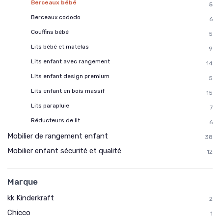
Berceaux bébé
5
Berceaux cododo
6
Couffins bébé
5
Lits bébé et matelas
9
Lits enfant avec rangement
14
Lits enfant design premium
5
Lits enfant en bois massif
15
Lits parapluie
7
Réducteurs de lit
6
Mobilier de rangement enfant
38
Mobilier enfant sécurité et qualité
12
Marque
kk Kinderkraft
2
Chicco
1