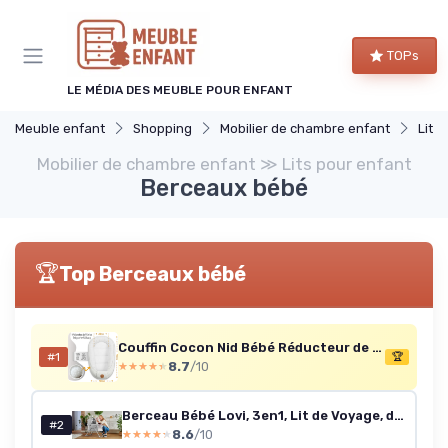
Panneau de gestion des cookies
TOPs
LE MÉDIA DES MEUBLE POUR ENFANT
Meuble enfant
Shopping
Mobilier de chambre enfant
Lits
Mobilier de chambre enfant ≫ Lits pour enfant
Berceaux bébé
🏆
Top Berceaux bébé
Couffin Cocon Nid Bébé Réducteur de Lit - Babynest Portable pour Berceau Couchage Enfant Douillet Câlin Garçon Fille Nouveau Né Nido Beige Velours côtelé Beige Velours Côtelé 90x50 cm
#1
🏆
8.7
/10
★★★★★
★★★★★
Berceau Bébé Lovi, 3en1, Lit de Voyage, de 0 à 9 kg, Beige, 1 Unité Beige Unique
#2
8.6
/10
★★★★★
★★★★★