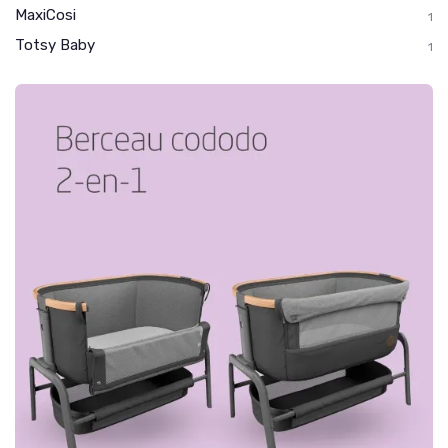
MaxiCosi
1
Totsy Baby
1