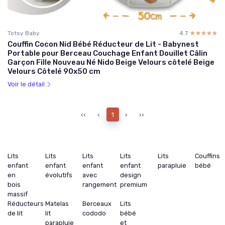
Totsy Baby
4.7
☆☆☆☆☆
★★★★★
Couffin Cocon Nid Bébé Réducteur de Lit - Babynest
Portable pour Berceau Couchage Enfant Douillet Câlin
Garçon Fille Nouveau Né Nido Beige Velours côtelé Beige
Velours Côtelé 90x50 cm
Voir le détail
‹‹
‹
1
›
››
Lits
Lits
Lits
Lits
Lits
Couffins
enfant
enfant
enfant
enfant
parapluie
bébé
en
évolutifs
avec
design
bois
rangement
premium
massif
Réducteurs
Matelas
Berceaux
Lits
de lit
lit
cododo
bébé
parapluie
et