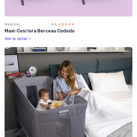
MaxiCosi
4.6
☆☆☆☆☆
★★★★★
Maxi-Cosi Iora Berceau Cododo
Voir le détail