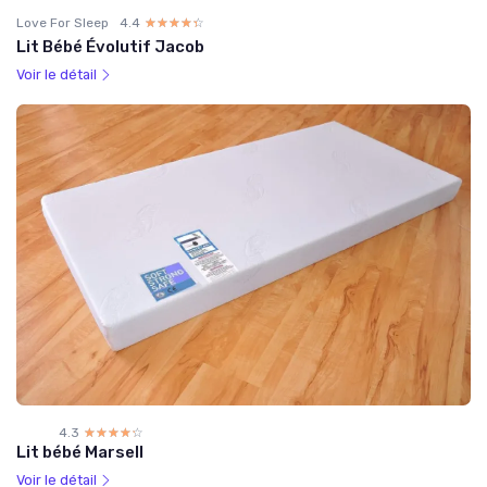
Love For Sleep
4.4
☆☆☆☆☆
★★★★★
Lit Bébé Évolutif Jacob
Voir le détail
4.3
☆☆☆☆☆
★★★★★
Lit bébé Marsell
Voir le détail