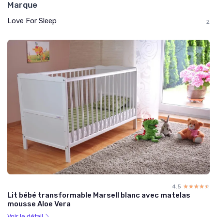
Marque
Love For Sleep
2
4.5
☆☆☆☆☆
★★★★★
Lit bébé transformable Marsell blanc avec matelas
mousse Aloe Vera
Voir le détail