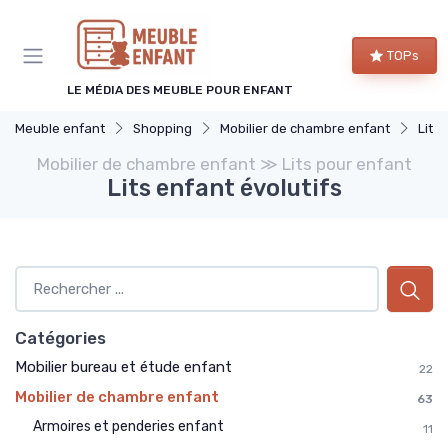
Panneau de gestion des cookies
TOPs
LE MÉDIA DES MEUBLE POUR ENFANT
Meuble enfant
Shopping
Mobilier de chambre enfant
Lits
Mobilier de chambre enfant ≫ Lits pour enfant
Lits enfant évolutifs
Catégories
Mobilier bureau et étude enfant
22
Mobilier de chambre enfant
63
Armoires et penderies enfant
11