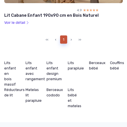
4.9
☆☆☆☆☆
★★★★★
Lit Cabane Enfant 190x90 cm en Bois Naturel
Voir le détail
‹‹
‹
1
›
››
Lits
Lits
Lits
Lits
Berceaux
Couffins
enfant
enfant
enfant
parapluie
bébé
bébé
en
avec
design
bois
rangement
premium
massif
Réducteurs
Matelas
Berceaux
Lits
de lit
lit
cododo
bébé
parapluie
et
matelas