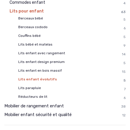
Commodes enfant
4
Lits pour enfant
63
Berceaux bébé
5
Berceaux cododo
6
Couffins bébé
5
Lits bébé et matelas
9
Lits enfant avec rangement
14
Lits enfant design premium
5
Lits enfant en bois massif
15
Lits enfant évolutifs
5
Lits parapluie
7
Réducteurs de lit
6
Mobilier de rangement enfant
38
Mobilier enfant sécurité et qualité
12