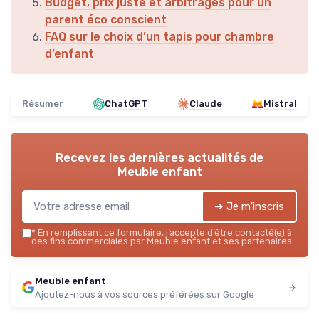
Budget, prix juste et arbitrages pour un
parent éco conscient
FAQ sur le choix d’un tapis pour chambre
d’enfant
Résumer
ChatGPT
Claude
Mistral
Recevez les dernières actualités de
Meuble enfant
➔ Je m'inscris
*
En remplissant ce formulaire, j’accepte d’être contacté(e) à
des fins commerciales par Meuble enfant et ses partenaires.
Meuble enfant
Ajoutez-nous à vos sources préférées sur Google