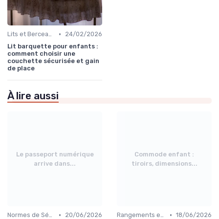
•
Lits et Berceaux
24/02/2026
Lit barquette pour enfants :
comment choisir une
couchette sécurisée et gain
de place
À lire aussi
Le passeport numérique
Commode enfant :
arrive dans...
tiroirs, dimensions...
•
•
Normes de Sécurité pour Meubles Enfants
20/06/2026
Rangements et Étagères
18/06/2026