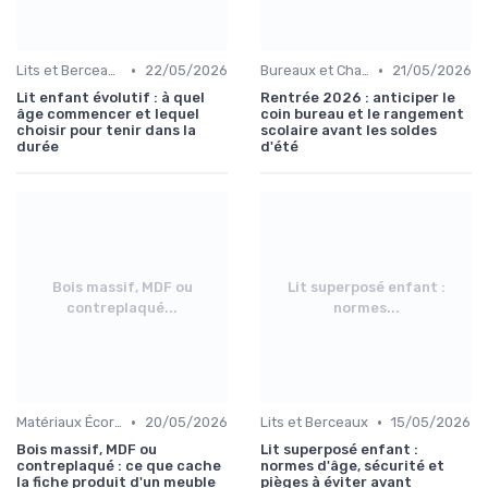
•
•
Lits et Berceaux
22/05/2026
Bureaux et Chaises pour Enfants
21/05/2026
Lit enfant évolutif : à quel
Rentrée 2026 : anticiper le
âge commencer et lequel
coin bureau et le rangement
choisir pour tenir dans la
scolaire avant les soldes
durée
d'été
Bois massif, MDF ou
Lit superposé enfant :
contreplaqué...
normes...
•
•
Matériaux Écoresponsables
20/05/2026
Lits et Berceaux
15/05/2026
Bois massif, MDF ou
Lit superposé enfant :
contreplaqué : ce que cache
normes d'âge, sécurité et
la fiche produit d'un meuble
pièges à éviter avant