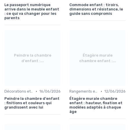
Le passeport numérique
Commode enfant : tiroirs,
arrive dans le meuble enfant
dimensions et résistance, le
: ce qui va changer pour les
guide sans compromis
parents
Peindre la chambre
Étagère murale
d'enfant :...
chambre enfant :...
•
•
Décorations et Accessoires de Chambre
16/06/2026
Rangements et Étagères
12/06/2026
Peindre la chambre d'enfant
Étagère murale chambre
: finitions et couleurs qui
enfant : hauteur, fixation et
grandissent avec lui
modèles adaptés à chaque
âge