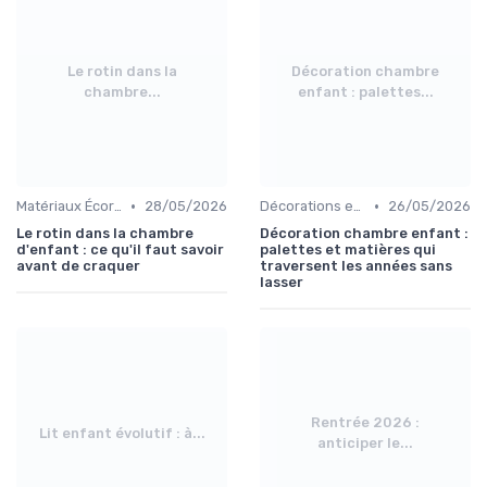
Le rotin dans la
Décoration chambre
chambre...
enfant : palettes...
•
•
Matériaux Écoresponsables
28/05/2026
Décorations et Accessoires de Chambre
26/05/2026
Le rotin dans la chambre
Décoration chambre enfant :
d'enfant : ce qu'il faut savoir
palettes et matières qui
avant de craquer
traversent les années sans
lasser
Rentrée 2026 :
Lit enfant évolutif : à...
anticiper le...