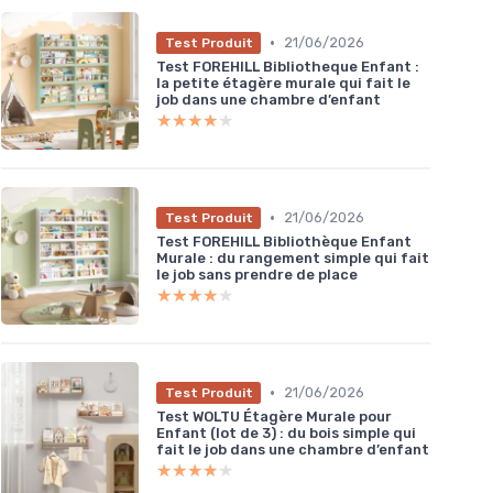
•
21/06/2026
Test Produit
Test FOREHILL Bibliotheque Enfant :
la petite étagère murale qui fait le
job dans une chambre d’enfant
★★★★★
★★★★★
•
21/06/2026
Test Produit
Test FOREHILL Bibliothèque Enfant
Murale : du rangement simple qui fait
le job sans prendre de place
★★★★★
★★★★★
•
21/06/2026
Test Produit
Test WOLTU Étagère Murale pour
Enfant (lot de 3) : du bois simple qui
fait le job dans une chambre d’enfant
★★★★★
★★★★★