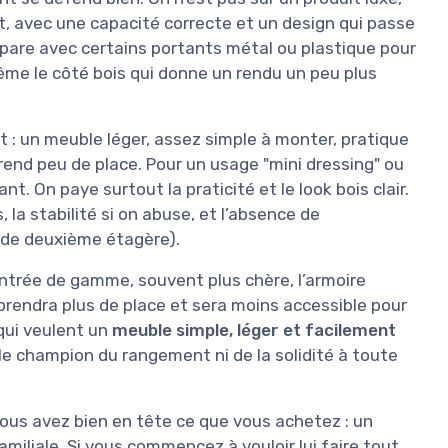
, avec une capacité correcte et un design qui passe
mpare avec certains portants métal ou plastique pour
ême le côté bois qui donne un rendu un peu plus
ent : un meuble léger, assez simple à monter, pratique
rend peu de place. Pour un usage "mini dressing" ou
t. On paye surtout la praticité et le look bois clair.
 la stabilité si on abuse, et l’absence de
 de deuxième étagère).
ntrée de gamme, souvent plus chère, l’armoire
 prendra plus de place et sera moins accessible pour
 qui veulent un
meuble simple, léger et facilement
 le champion du rangement ni de la solidité à toute
vous avez bien en tête ce que vous achetez : un
miliale. Si vous commencez à vouloir lui faire tout