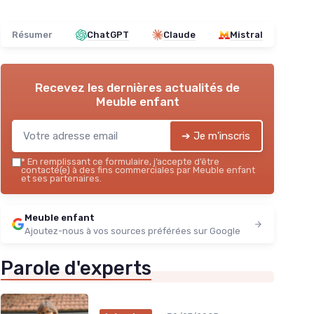
Résumer
ChatGPT
Claude
Mistral
Recevez les dernières actualités de
Meuble enfant
➔ Je m'inscris
*
En remplissant ce formulaire, j’accepte d’être
contacté(e) à des fins commerciales par Meuble enfant
et ses partenaires.
Meuble enfant
Ajoutez-nous à vos sources préférées sur Google
Parole d'experts