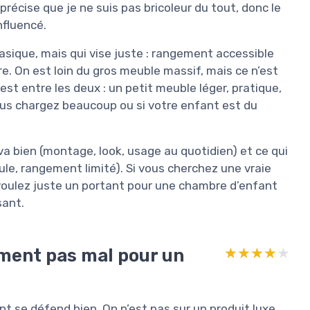
récise que je ne suis pas bricoleur du tout, donc le
nfluencé.
basique, mais qui vise juste : rangement accessible
re. On est loin du gros meuble massif, mais ce n’est
est entre les deux : un petit meuble léger, pratique,
us chargez beaucoup ou si votre enfant est du
i va bien (montage, look, usage au quotidien) et ce qui
scule, rangement limité). Si vous cherchez une vraie
s voulez juste un portant pour une chambre d’enfant
sant.
ement pas mal pour un
★★★★★
★★★★★
ant se défend bien. On n’est pas sur un produit luxe,