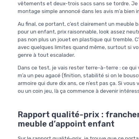
vêtements et deux-trois sacs sans se tordre. Je p
montage simple annoncé dans les avis m’a bien i
Au final, ce portant, c’est clairement un meuble 
pour un enfant, prix raisonnable, look assez neut
pas non plus un jouet en plastique qui tremble. C’
avec quelques limites quand même, surtout si vo
genre à tout escalader.
Dans ce test, je vais rester terre-à-terre : ce qu
m’a un peu agacé (finition, stabilité si on le bou
armoire qui dure dix ans, ce n’est pas ça. Si vou
ou un coin jeu, là ça commence à devenir intéres
Rapport qualité-prix : franch
meuble d’appoint enfant
Sur le rapport qualité-prix, je trouve que ce port