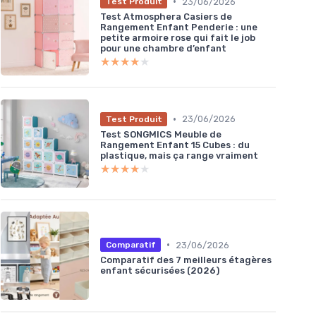
•
23/06/2026
Test Produit
Test Atmosphera Casiers de
Rangement Enfant Penderie : une
petite armoire rose qui fait le job
pour une chambre d’enfant
★★★★★
★★★★★
•
23/06/2026
Test Produit
Test SONGMICS Meuble de
Rangement Enfant 15 Cubes : du
plastique, mais ça range vraiment
★★★★★
★★★★★
•
23/06/2026
Comparatif
Comparatif des 7 meilleurs étagères
enfant sécurisées (2026)