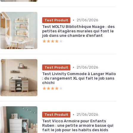
•
21/06/2026
Test Produit
Test WOLTU Bibliothèque Nuage : des
petites étagères murales qui font le
job dans une chambre d’enfant
★★★★★
★★★★★
•
21/06/2026
Test Produit
Test Livinity Commode à Langer Mailo
: du rangement XL qui fait le job sans
chichi
★★★★★
★★★★★
•
21/06/2026
Test Produit
Test Vicco Armoire pour Enfants
Ruben : une petite armoire basse qui
fait le job pour les habits des kids