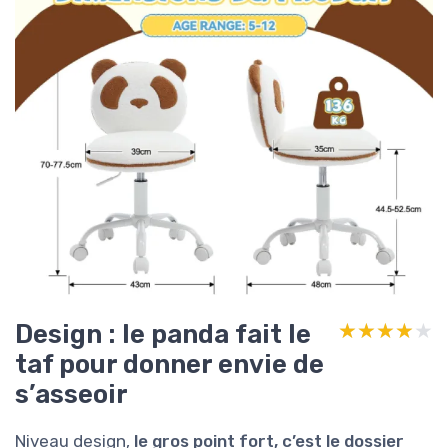
Design : le panda fait le
★★★★★
★★★★★
taf pour donner envie de
s’asseoir
Niveau design,
le gros point fort, c’est le dossier