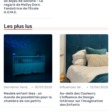
un enjeu de société – Le
regard de Maïlys Dorn,
fondatrice de l’École
H.O.M.E.
Les plus lus
•
•
Dernières Tendances en Meubles pour Enfants
10/01/2025
Influences de Design Intérieur
12/06/2025
Meuble enfant ikea : un
Au-delà des Couleurs:
monde de possibilités pour la
L'Influence du Design
chambre de vos petits
Intérieur sur l'Imagination
des Enfants