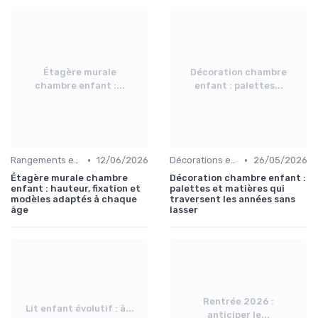
Étagère murale
Décoration chambre
chambre enfant :...
enfant : palettes...
•
•
Rangements et Étagères
12/06/2026
Décorations et Accessoires de Chambre
26/05/2026
Étagère murale chambre
Décoration chambre enfant :
enfant : hauteur, fixation et
palettes et matières qui
modèles adaptés à chaque
traversent les années sans
âge
lasser
Rentrée 2026 :
Lit enfant évolutif : à...
anticiper le...