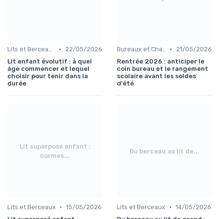
•
•
Lits et Berceaux
22/05/2026
Bureaux et Chaises pour Enfants
21/05/2026
Lit enfant évolutif : à quel
Rentrée 2026 : anticiper le
âge commencer et lequel
coin bureau et le rangement
choisir pour tenir dans la
scolaire avant les soldes
durée
d'été
Lit superposé enfant :
Du berceau au lit de...
normes...
•
•
Lits et Berceaux
15/05/2026
Lits et Berceaux
14/05/2026