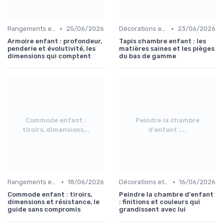
•
•
Rangements et Étagères
25/06/2026
Décorations et Accessoires de Chambre
23/06/2026
Armoire enfant : profondeur,
Tapis chambre enfant : les
penderie et évolutivité, les
matières saines et les pièges
dimensions qui comptent
du bas de gamme
Commode enfant :
Peindre la chambre
tiroirs, dimensions...
d'enfant :...
•
•
Rangements et Étagères
18/06/2026
Décorations et Accessoires de Chambre
16/06/2026
Commode enfant : tiroirs,
Peindre la chambre d'enfant
dimensions et résistance, le
: finitions et couleurs qui
guide sans compromis
grandissent avec lui