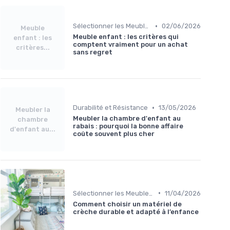
•
Sélectionner les Meubles Appropriés
02/06/2026
Meuble
Meuble enfant : les critères qui
enfant : les
comptent vraiment pour un achat
critères...
sans regret
•
Durabilité et Résistance
13/05/2026
Meubler la
Meubler la chambre d'enfant au
chambre
rabais : pourquoi la bonne affaire
d'enfant au...
coûte souvent plus cher
•
Sélectionner les Meubles Appropriés
11/04/2026
Comment choisir un matériel de
crèche durable et adapté à l’enfance