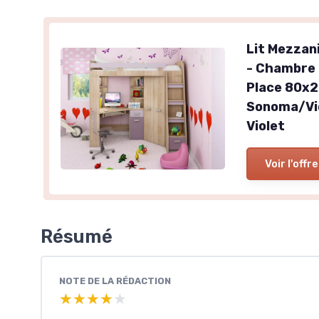
Lit Mezzan
- Chambre 
Place 80x2
Sonoma/Vio
Violet
Voir l'offre
Résumé
NOTE DE LA RÉDACTION
★★★★★
★★★★★