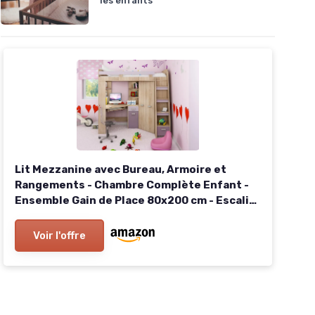
les enfants
Lit Mezzanine avec Bureau, Armoire et
Rangements - Chambre Complète Enfant -
Ensemble Gain de Place 80x200 cm - Escalier
à Droite (Chêne Sonoma/Violet) Escalier à
Droite Chêne Sonoma / Violet
Voir l'offre