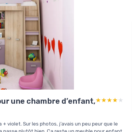
our une chambre d’enfant,
★★★★★
★★★★★
 violet. Sur les photos, j’avais un peu peur que le
 ça passe plutôt bien. Ça reste un meuble pour enfant,