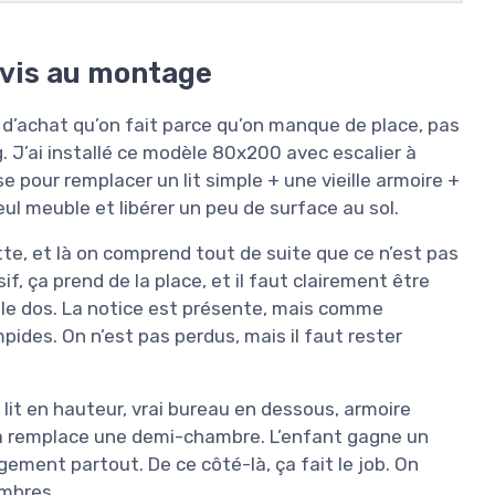
urvis au montage
nre d’achat qu’on fait parce qu’on manque de place, pas
g. J’ai installé ce modèle 80x200 avec escalier à
e pour remplacer un lit simple + une vieille armoire +
eul meuble et libérer un peu de surface au sol.
tte, et là on comprend tout de suite que ce n’est pas
f, ça prend de la place, et il faut clairement être
r le dos. La notice est présente, mais comme
pides. On n’est pas perdus, mais il faut rester
: lit en hauteur, vrai bureau en dessous, armoire
, ça remplace une demi-chambre. L’enfant gagne un
angement partout. De ce côté-là, ça fait le job. On
ambres.