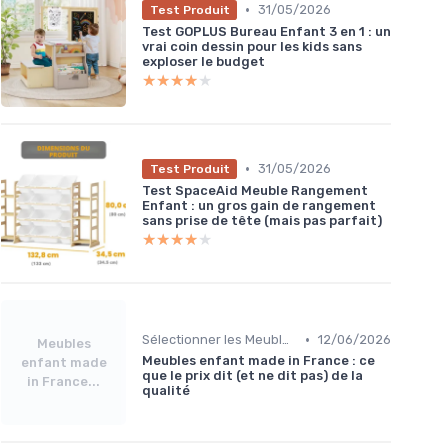
•
31/05/2026
Test Produit
Test GOPLUS Bureau Enfant 3 en 1 : un
vrai coin dessin pour les kids sans
exploser le budget
★★★★★
★★★★★
•
31/05/2026
Test Produit
Test SpaceAid Meuble Rangement
Enfant : un gros gain de rangement
sans prise de tête (mais pas parfait)
★★★★★
★★★★★
•
Sélectionner les Meubles Appropriés
12/06/2026
Meubles
Meubles enfant made in France : ce
enfant made
que le prix dit (et ne dit pas) de la
in France...
qualité