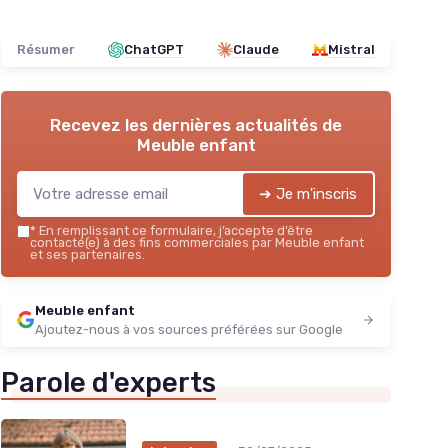
Résumer
ChatGPT
Claude
Mistral
Recevez les dernières actualités de
Meuble enfant
➔ Je m'inscris
*
En remplissant ce formulaire, j’accepte d’être
contacté(e) à des fins commerciales par Meuble enfant
et ses partenaires.
Meuble enfant
Ajoutez-nous à vos sources préférées sur Google
Parole d'experts