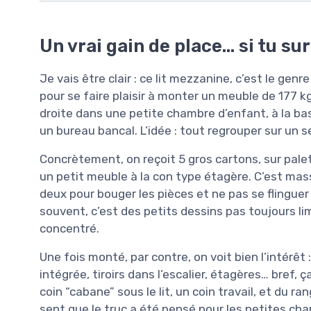
Un vrai gain de place… si tu s
Je vais être clair : ce lit mezzanine, c’est le ge
pour se faire plaisir à monter un meuble de 177 k
droite dans une petite chambre d’enfant, à la bas
un bureau bancal. L’idée : tout regrouper sur un s
Concrètement, on reçoit 5 gros cartons, sur pale
un petit meuble à la con type étagère. C’est massi
deux pour bouger les pièces et ne pas se flingue
souvent, c’est des petits dessins pas toujours lim
concentré.
Une fois monté, par contre, on voit bien l’intérêt 
intégrée, tiroirs dans l’escalier, étagères… bref
coin “cabane” sous le lit, un coin travail, et du r
sent que le truc a été pensé pour les petites ch