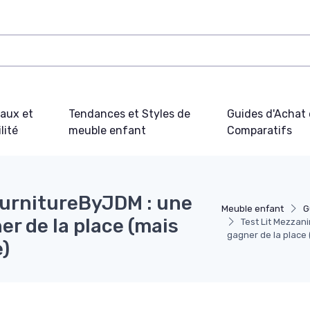
iaux et
Tendances et Styles de
Guides d'Achat 
lité
meuble enfant
Comparatifs
FurnitureByJDM : une
Meuble enfant
G
r de la place (mais
Test Lit Mezzan
gagner de la place
)