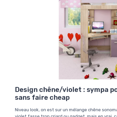
Design chêne/violet : sympa p
sans faire cheap
Niveau look, on est sur un mélange chêne sonoma +
violet fasse trop criard ou gadget, mais en vrai,