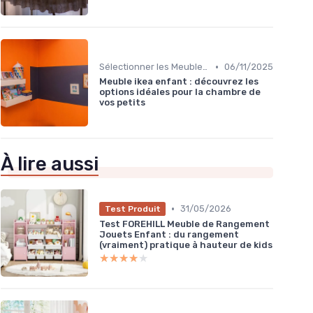
•
Sélectionner les Meubles Appropriés
06/11/2025
Meuble ikea enfant : découvrez les
options idéales pour la chambre de
vos petits
À lire aussi
•
31/05/2026
Test Produit
Test FOREHILL Meuble de Rangement
Jouets Enfant : du rangement
(vraiment) pratique à hauteur de kids
★★★★★
★★★★★