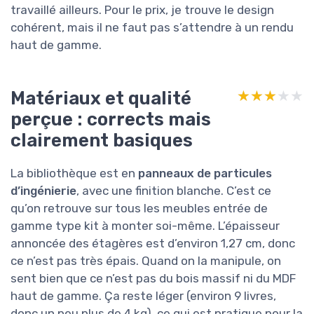
travaillé ailleurs. Pour le prix, je trouve le design
cohérent, mais il ne faut pas s’attendre à un rendu
haut de gamme.
Matériaux et qualité
★★★★★
★★★★★
perçue : corrects mais
clairement basiques
La bibliothèque est en
panneaux de particules
d’ingénierie
, avec une finition blanche. C’est ce
qu’on retrouve sur tous les meubles entrée de
gamme type kit à monter soi-même. L’épaisseur
annoncée des étagères est d’environ 1,27 cm, donc
ce n’est pas très épais. Quand on la manipule, on
sent bien que ce n’est pas du bois massif ni du MDF
haut de gamme. Ça reste léger (environ 9 livres,
donc un peu plus de 4 kg), ce qui est pratique pour la