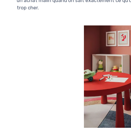
un achat malin quand on sait exactement ce qu’on
trop cher.