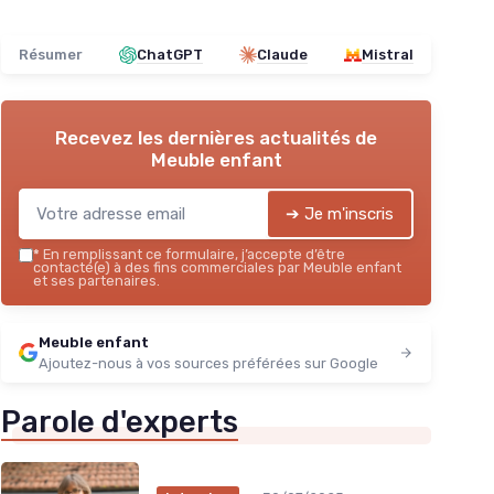
Résumer
ChatGPT
Claude
Mistral
Recevez les dernières actualités de
Meuble enfant
➔ Je m'inscris
*
En remplissant ce formulaire, j’accepte d’être
contacté(e) à des fins commerciales par Meuble enfant
et ses partenaires.
Meuble enfant
Ajoutez-nous à vos sources préférées sur Google
Parole d'experts