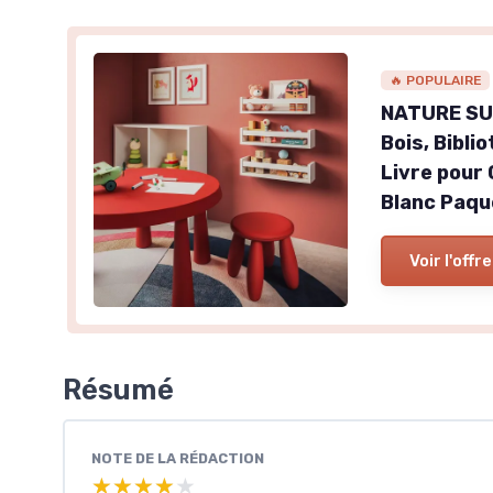
🔥 POPULAIRE
NATURE SUP
Bois, Bibl
Livre pour
Blanc Paqu
Voir l'offre
Résumé
NOTE DE LA RÉDACTION
★★★★★
★★★★★