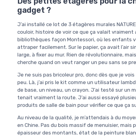
Des petites étagères pour la c
gadget ?
J’ai installé ce lot de 3 étagères murales NATU
couloir, histoire de voir ce que ça valait vraiment
bibliothèques façon Montessori, où les enfants v
attraper facilement. Sur le papier, ça avait l’air 
large, à fixer au mur. Rien de révolutionnaire, ma
cherche quand on veut ranger un peu sans se pre
Je ne suis pas bricoleur pro, donc dès que je vois 
peu. Là, j’ai pris le kit comme un utilisateur lam
de base, un niveau, un crayon. J’ai testé sur un m
tenait vraiment la route. J’ai aussi essayé plusie
produits de salle de bain pour vérifier ce que ça 
Au niveau de la qualité, je m’attendais à du moye
en Chine. Pas du bois massif de menuisier, mais pa
épaisseur des montants, état de la peinture blanc