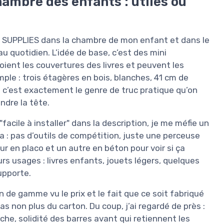
hambre des enfants : utiles ou
RE SUPPLIES dans la chambre de mon enfant et dans le
 au quotidien. L’idée de base, c’est des mini
oient les couvertures des livres et peuvent les
simple : trois étagères en bois, blanches, 41 cm de
is c’est exactement le genre de truc pratique qu’on
ndre la tête.
"facile à installer" dans la description, je me méfie un
bda : pas d’outils de compétition, juste une perceuse
ur en placo et un autre en béton pour voir si ça
urs usages : livres enfants, jouets légers, quelques
supporte.
n de gamme vu le prix et le fait que ce soit fabriqué
s non plus du carton. Du coup, j’ai regardé de près :
he, solidité des barres avant qui retiennent les