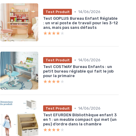
•
14/06/2026
Test Produit
Test GOPLUS Bureau Enfant Réglable
: un vrai poste de travail pour les 3-12
ans, mais pas sans défauts
★★★★★
★★★★★
•
14/06/2026
Test Produit
Test COSTWAY Bureau Enfants : un
petit bureau réglable qui fait le job
pour la primaire
★★★★★
★★★★★
•
14/06/2026
Test Produit
Test EFURDEN Bibliothèque enfant 3
en 1 : un meuble compact qui met (un
peu) d’ordre dans la chambre
★★★★★
★★★★★