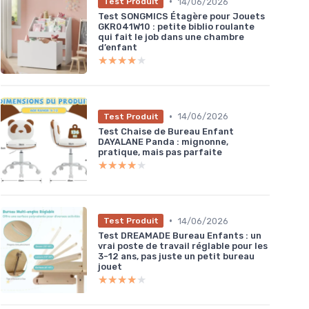
•
14/06/2026
Test Produit
Test SONGMICS Étagère pour Jouets
GKR041W10 : petite biblio roulante
qui fait le job dans une chambre
d’enfant
★★★★★
★★★★★
•
14/06/2026
Test Produit
Test Chaise de Bureau Enfant
DAYALANE Panda : mignonne,
pratique, mais pas parfaite
★★★★★
★★★★★
•
14/06/2026
Test Produit
Test DREAMADE Bureau Enfants : un
vrai poste de travail réglable pour les
3-12 ans, pas juste un petit bureau
jouet
★★★★★
★★★★★